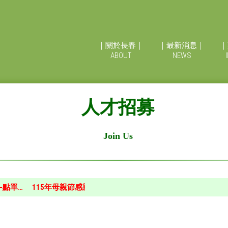
｜關於長春｜
｜最新消息｜
｜
ABOUT
NEWS
人才招募
Join Us
單…
115年母親節感恩餐…
115年年菜-開運年菜…
115年年菜-