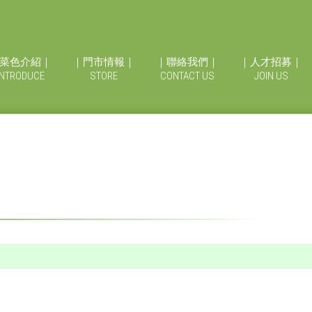
菜色介紹｜
｜門市情報｜
｜聯絡我們｜
｜人才招募｜
INTRODUCE
STORE
CONTACT US
JOIN US
敬祖合菜…
115年年菜-DM正面…
115年年菜-DM反面…
【長春紅